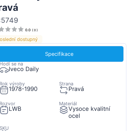
ravá
Magyar
Lietuvių
:5749
Hrvatski
0.0
(
0
)
Português
oslední dostupný
Slovenian
Specifikace
Latvian
Hodí se na
Slovenčina
Iveco Daily
Rok výroby
Strana
1978-1990
Pravá
Rozvor
Materiál
LWB
Vysoce kvalitní
ocel
SKU