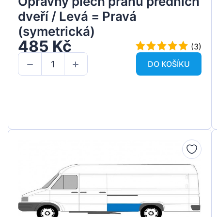
Opravný plech prahu předních
dveří / Levá = Pravá
(symetrická)
485 Kč
(3)
DO KOŠÍKU