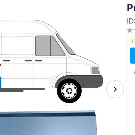
P
ID
p