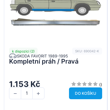
k dispozici (2)
SKU: 690042-K
SKODA FAVORIT 1989-1995
Kompletní práh / Pravá
1.153 Kč
()
DO KOŠÍKU