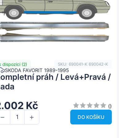
k dispozici (2)
SKU: 690041-K 690042-K
SKODA FAVORIT 1989-1995
ompletní práh / Levá+Pravá /
ada
2.002 Kč
()
DO KOŠÍKU