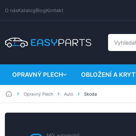
O nás
Katalog
Blog
Kontakt
OPRAVNÝ PLECH
OBLOŽENÍ A KRYT
Opravný Plech
Auto
Skoda
Auto
BMW
Dodávka
Citroen
Dacia
Fiat
Můj automobil