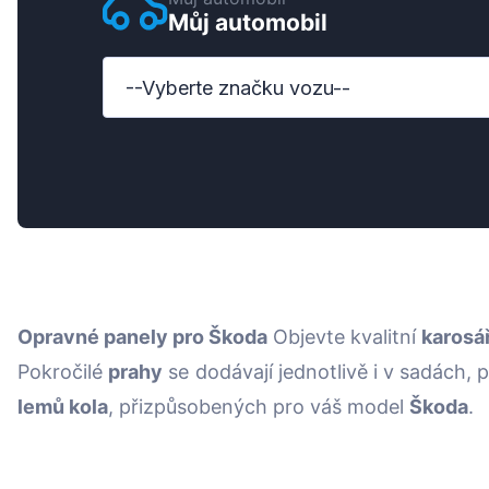
Můj automobil
Ford
Honda
--Vyberte značku vozu--
Hyundai
Iveco
Jeep
Kia
MAN
Opravné panely pro Škoda
Objevte kvalitní
karosá
Mazda
Pokročilé
prahy
se dodávají jednotlivě i v sadách,
Mercedes-Benz
lemů kola
, přizpůsobených pro váš model
Škoda
.
Nissan
Opel Vauxhall