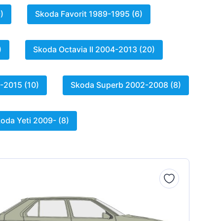
)
Skoda Favorit 1989-1995 (6)
)
Skoda Octavia II 2004-2013 (20)
-2015 (10)
Skoda Superb 2002-2008 (8)
oda Yeti 2009- (8)