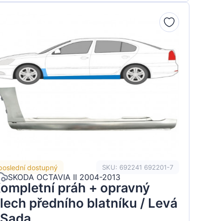
poslední dostupný
SKU: 692241 692201-7
SKODA OCTAVIA II 2004-2013
ompletní práh + opravný
lech předního blatníku / Levá
 Sada