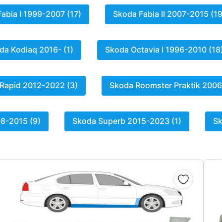
abia I 1999-2007 (17)
Skoda Fabia II 2007-2015 (19
da Kodiaq 2016- (1)
Skoda Octavia I 1996-2010 (18
Rapid 2012-2022 (3)
Skoda Roomster Praktik 2006
8-2015 (9)
Skoda Superb 2015-2023 (1)
Sk