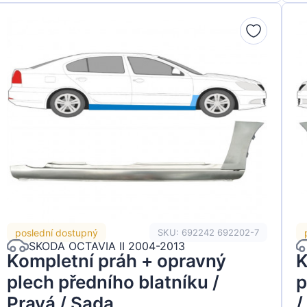
poslední dostupný
SKU: 692242 692202-7
SKODA OCTAVIA II 2004-2013
Kompletní práh + opravný
K
plech předního blatníku /
p
Pravá / Sada
/