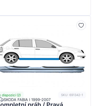
k dispozici (2)
SKU: 691342-1
SKODA FABIA I 1999-2007
ompletní práh / Pravá