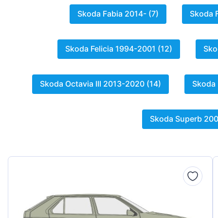
Peugeot
Skoda Fabia 2014- (7)
Skoda F
Renault
Skoda Felicia 1994-2001 (12)
Sko
Seat
Skoda
Skoda Octavia III 2013-2020 (14)
Skoda 
Suzuki
Tesla
Skoda Superb 200
Toyota
Volkswagen