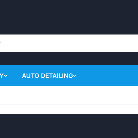
Y
AUTO DETAILING
Žádné p
Chemické produkty
Lešticí systém
Příslušenství