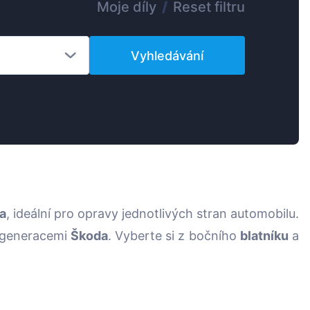
Moje díly
/
Reset filtru
Magyar
Lietuvių
Vyhledávání
Hrvatski
Português
Slovenian
Latvian
Slovenčina
a
, ideální pro opravy jednotlivých stran automobilu.
a generacemi
Škoda
. Vyberte si z bočního
blatníku
a