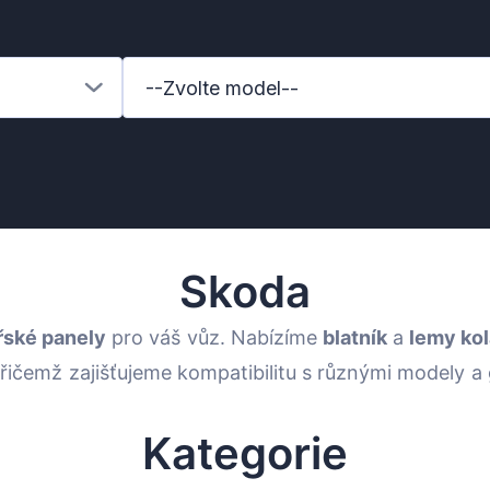
--Zvolte model--
Skoda
řské panely
pro váš vůz. Nabízíme
blatník
a
lemy kol
 přičemž zajišťujeme kompatibilitu s různými modely 
Kategorie