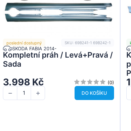
poslední dostupný
SKU: 69B241-1 69B242-1
SKODA FABIA 2014-
Kompletní práh / Levá+Pravá /
K
Sada
p
P
3.998 Kč
(0)
DO KOŠÍKU