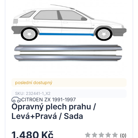
poslední dostupný
SKU: 232441-1_X2
CITROEN ZX 1991-1997
Opravný plech prahu /
Levá+Pravá / Sada
1.480 Kč
(0)