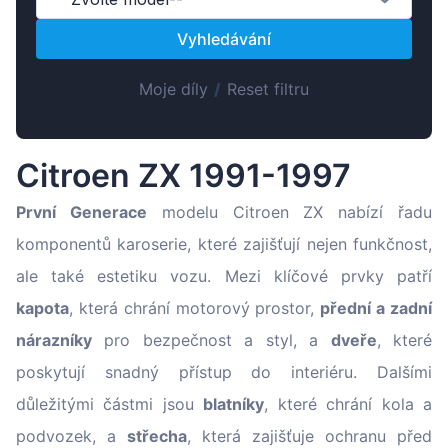
Magyar
Vyhledávání
Lietuvių
Hrvatski
Moje díly
/
Reset filtru
Português
Slovenian
Citroen ZX 1991-1997
Latvian
Slovenčina
První Generace
modelu Citroen ZX nabízí řadu
komponentů karoserie, které zajišťují nejen funkčnost,
ale také estetiku vozu. Mezi klíčové prvky patří
kapota
, která chrání motorový prostor,
přední a zadní
nárazníky
pro bezpečnost a styl, a
dveře
, které
poskytují snadný přístup do interiéru. Dalšími
důležitými částmi jsou
blatníky
, které chrání kola a
podvozek, a
střecha
, která zajišťuje ochranu před