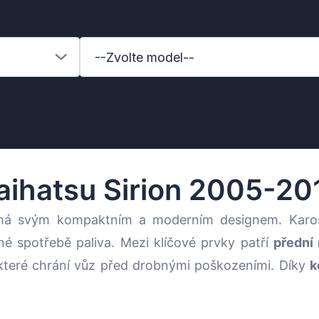
--Zvolte model--
aihatsu Sirion 2005-20
ámá svým kompaktním a moderním designem. Karos
ené spotřebě paliva. Mezi klíčové prvky patří
přední 
 které chrání vůz před drobnými poškozeními. Díky
k