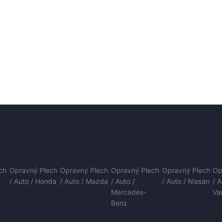
ch
Opravný Plech
Opravný Plech
Opravný Plech
Opravný Plech
Op
/ Auto / Honda
/ Auto / Mazda
/ Auto /
/ Auto / Nissan
/ 
Mercedes-
Va
Benz