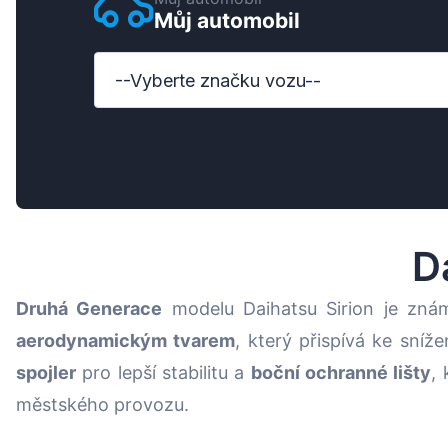
Můj automobil
Ford
Honda
--Vyberte značku vozu--
Hyundai
Iveco
Jeep
Kia
D
MAN
Druhá Generace
modelu Daihatsu Sirion je zn
Mazda
aerodynamickým tvarem
, který přispívá ke sníž
Mercedes-Benz
spojler
pro lepší stabilitu a
boční ochranné lišty
,
Nissan
městského provozu.
Opel Vauxhall