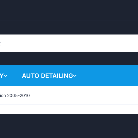
Y
AUTO DETAILING
rion 2005-2010
Žádné p
Chemické produkty
Lešticí systém
Příslušenství