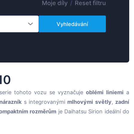
Moje díly
/
Reset filtru
Magyar
Lietuvių
Vyhledávání
Hrvatski
Português
Slovenian
Latvian
Slovenčina
10
erie tohoto vozu se vyznačuje
oblémi liniemi
a
nárazník
s integrovanými
mlhovými světly
,
zadní
ompaktním rozměrům
je Daihatsu Sirion ideální do