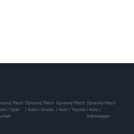
ravný Plech
Opravný Plech
Opravný Plech
Opravný Plech
Auto / Opel
/ Auto / Skoda
/ Auto / Toyota
/ Auto /
uxhall
Volkswagen