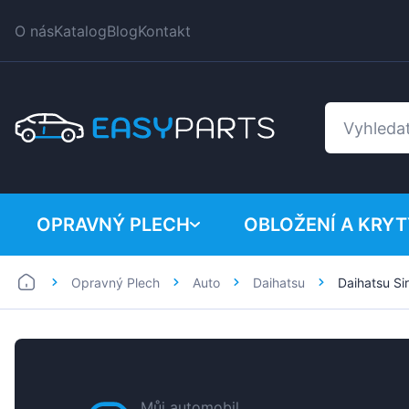
O nás
Katalog
Blog
Kontakt
OPRAVNÝ PLECH
OBLOŽENÍ A KRYT
Opravný Plech
Auto
Daihatsu
Daihatsu Si
Auto
BMW
Dodávka
Citroen
Dacia
Fiat
Můj automobil