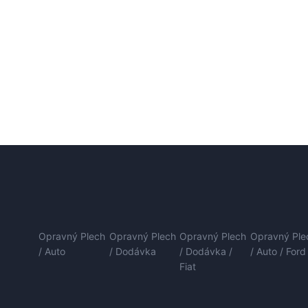
Opravný Plech
Opravný Plech
Opravný Plech
Opravný Ple
/ Auto
/ Dodávka
/ Dodávka /
/ Auto / Ford
Fiat