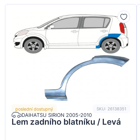
Peugeot
Renault
Seat
Skoda
Suzuki
Tesla
Toyota
Volkswagen
poslední dostupný
SKU: 26138351
DAIHATSU SIRION 2005-2010
Lem zadního blatníku / Levá