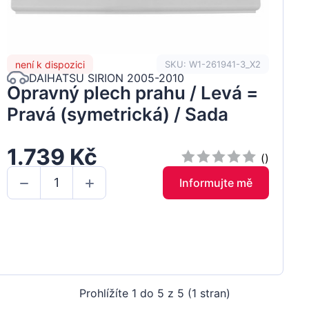
není k dispozici
SKU: W1-261941-3_X2
DAIHATSU SIRION 2005-2010
Opravný plech prahu / Levá =
Pravá (symetrická) / Sada
1.739 Kč
()
Informujte mě
Prohlížíte 1 do 5 z 5 (1 stran)