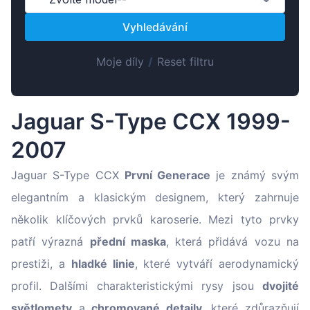
Magyar
Vyhledávání
Lietuvių
Hrvatski
Moje díly
/
Reset filtru
Português
Slovenian
Jaguar S-Type CCX 1999-
Latvian
2007
Slovenčina
Jaguar S-Type CCX
První Generace
je známý svým
elegantním a klasickým designem, který zahrnuje
několik klíčových prvků karoserie. Mezi tyto prvky
patří výrazná
přední maska
, která přidává vozu na
prestiži, a
hladké linie
, které vytváří aerodynamický
profil. Dalšími charakteristickými rysy jsou
dvojité
světlomety
a
chromované detaily
, které zdůrazňují