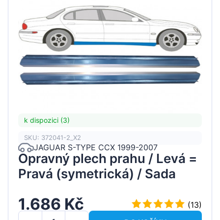
k dispozici (3)
SKU: 372041-2_X2
JAGUAR S-TYPE CCX 1999-2007
Opravný plech prahu / Levá =
Pravá (symetrická) / Sada
1.686 Kč
(13)