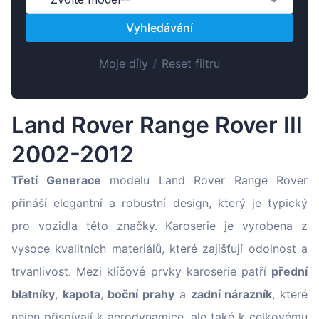
Magyar
Vyhledávání
Lietuvių
Hrvatski
Moje díly
/
Reset filtru
Português
Slovenian
Land Rover Range Rover III
Latvian
2002-2012
Slovenčina
Třetí Generace
modelu Land Rover Range Rover
přináší elegantní a robustní design, který je typický
pro vozidla této značky. Karoserie je vyrobena z
vysoce kvalitních materiálů, které zajišťují odolnost a
trvanlivost. Mezi klíčové prvky karoserie patří
přední
blatníky
,
kapota
,
boční prahy
a
zadní nárazník
, které
nejen přispívají k aerodynamice, ale také k celkovému