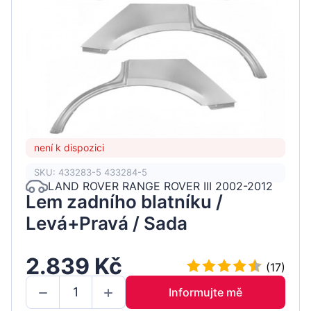
není k dispozici
SKU: 433283-5 433284-5
LAND ROVER RANGE ROVER III 2002-2012
Lem zadního blatníku /
Levá+Pravá / Sada
2.839 Kč
(17)
Informujte mě