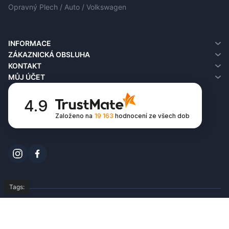
Opravný Plech / Auto / Volkswagen
INFORMACE
O nás
ZÁKAZNICKÁ OBSLUHA
Informace o doručení
Kontakt
KONTAKT
Zásady ochrany osobních údajů
Vrácení
MŮJ ÚČET
Podmínky používání
Mapa obchodu
Můj účet
FAQ
Historie objednávek
4.9
Seznam přání
Založeno na
19 163
hodnocení
ze všech dob
Newsletter
Tags:
© Copyright 2026,
All Rights Reserved by
opravne-plechy.cz