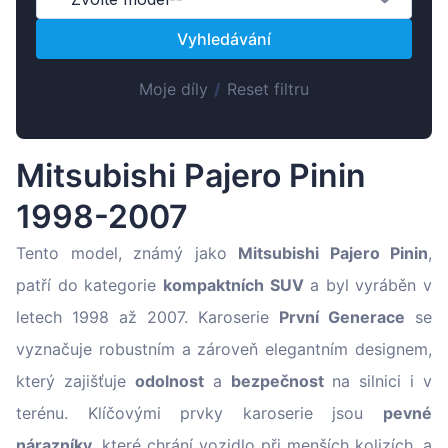
Magyar
Vyhledávání
Lietuvių
Hrvatski
Moje díly
/
Reset filtru
Português
Slovenian
Mitsubishi Pajero Pinin
Latvian
1998-2007
Slovenčina
Tento model, známý jako
Mitsubishi Pajero Pinin
,
patří do kategorie
kompaktních SUV
a byl vyráběn v
letech 1998 až 2007. Karoserie
První Generace
se
vyznačuje robustním a zároveň elegantním designem,
který zajišťuje
odolnost
a
bezpečnost
na silnici i v
terénu. Klíčovými prvky karoserie jsou
pevné
nárazníky
, které chrání vozidlo při menších kolizích, a