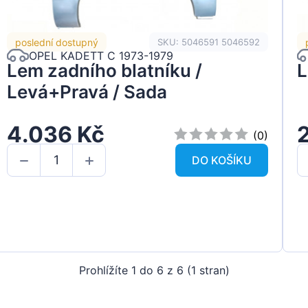
poslední dostupný
SKU: 5046591 5046592
OPEL KADETT C 1973-1979
Lem zadního blatníku /
L
Levá+Pravá / Sada
4.036 Kč
(0)
DO KOŠÍKU
Prohlížíte 1 do 6 z 6 (1 stran)