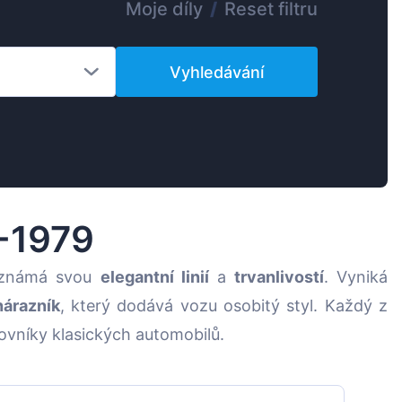
Moje díly
/
Reset filtru
Magyar
Lietuvių
Vyhledávání
Hrvatski
Português
Slovenian
Latvian
Slovenčina
3-1979
e známá svou
elegantní linií
a
trvanlivostí
. Vyniká
nárazník
, který dodává vozu osobitý styl. Každý z
ovníky klasických automobilů.