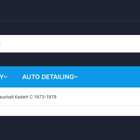
Y
AUTO DETAILING
auxhall Kadett C 1973-1979
Žádné p
Chemické produkty
Lešticí systém
Příslušenství