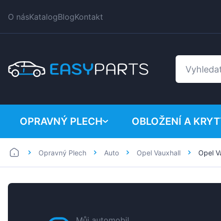
O nás
Katalog
Blog
Kontakt
OPRAVNÝ PLECH
OBLOŽENÍ A KRYT
Opravný Plech
Auto
Opel Vauxhall
Opel V
Auto
BMW
Dodávka
Citroen
Dacia
Fiat
Můj automobil