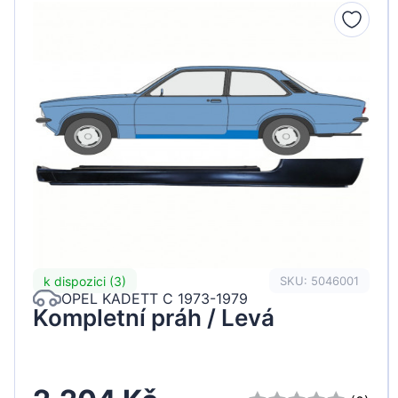
Peugeot
Renault
Seat
Skoda
Suzuki
Tesla
Toyota
Volkswagen
k dispozici (3)
SKU: 5046001
OPEL KADETT C 1973-1979
Kompletní práh / Levá