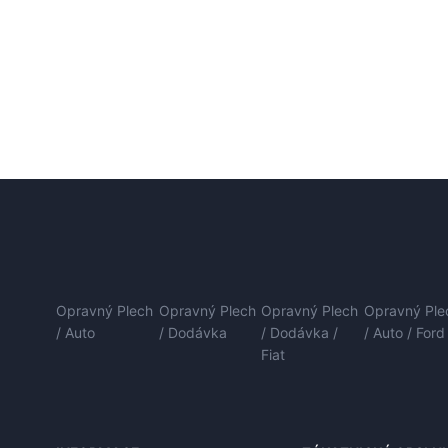
Opravný Plech
Opravný Plech
Opravný Plech
Opravný Ple
/ Auto
/ Dodávka
/ Dodávka /
/ Auto / Ford
Fiat