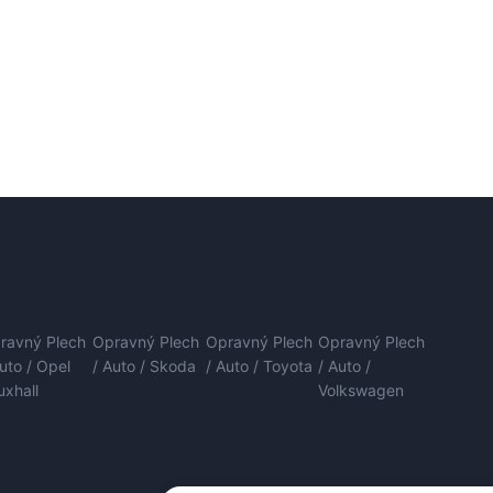
ravný Plech
Opravný Plech
Opravný Plech
Opravný Plech
Auto / Opel
/ Auto / Skoda
/ Auto / Toyota
/ Auto /
uxhall
Volkswagen