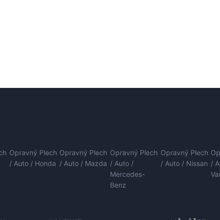
ch
Opravný Plech
Opravný Plech
Opravný Plech
Opravný Plech
Op
/ Auto / Honda
/ Auto / Mazda
/ Auto /
/ Auto / Nissan
/ 
Mercedes-
Va
Benz