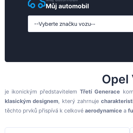
Můj automobil
Ford
Honda
--Vyberte značku vozu--
Hyundai
Iveco
Jeep
Kia
Opel 
MAN
je ikonickým představitelem
Třetí Generace
komp
Mazda
klasickým designem
, který zahrnuje
charakteris
Mercedes-Benz
těchto prvků přispívá k celkové
aerodynamice
a
f
Nissan
Opel Vauxhall