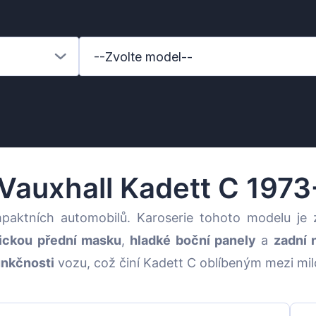
--Zvolte model--
Vauxhall Kadett C 197
aktních automobilů. Karoserie tohoto modelu j
tickou přední masku
,
hladké boční panely
a
zadní 
unkčnosti
vozu, což činí Kadett C oblíbeným mezi mil