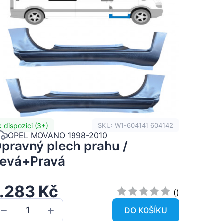
k dispozici (3+)
SKU: W1-604141 604142
OPEL MOVANO 1998-2010
pravný plech prahu /
evá+Pravá
1.283 Kč
()
DO KOŠÍKU