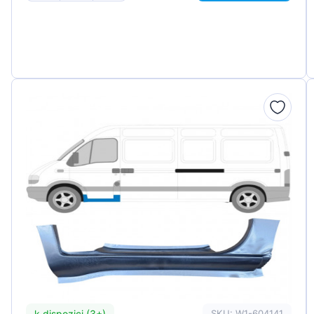
k dispozici (3+)
SKU: W1-604141