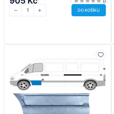
905 Kč
()
DO KOŠÍKU