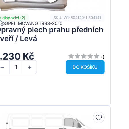
k dispozici (2)
SKU: W1-604140-1 604141
OPEL MOVANO 1998-2010
pravný plech prahu předních
veří / Levá
1.230 Kč
()
DO KOŠÍKU