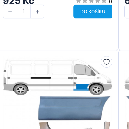
925 Kč
()
DO KOŠÍKU