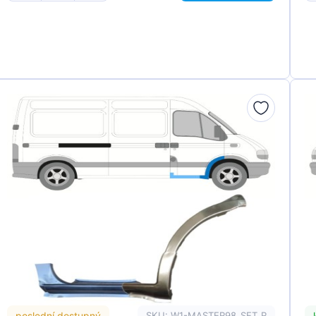
poslední dostupný
SKU: W1-MASTER98_SET_R