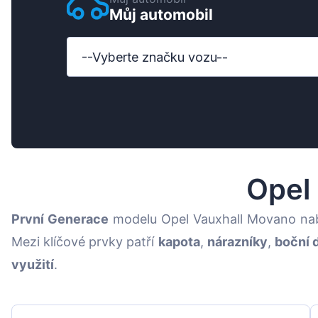
Můj automobil
Ford
Honda
--Vyberte značku vozu--
Hyundai
Iveco
Jeep
Kia
Opel
MAN
První Generace
modelu Opel Vauxhall Movano nab
Mazda
Mezi klíčové prvky patří
kapota
,
nárazníky
,
boční 
Mercedes-Benz
využití
.
Nissan
Opel Vauxhall