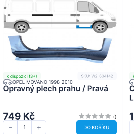
k dispozici (3+)
SKU: W2-604142
OPEL MOVANO 1998-2010
Opravný plech prahu / Pravá
O
L
749 Kč
()
DO KOŠÍKU