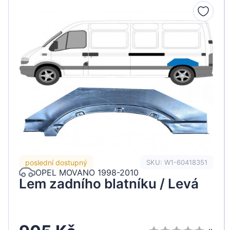
Peugeot
Renault
Seat
Skoda
Suzuki
Tesla
Toyota
Volkswagen
poslední dostupný
SKU: W1-60418351
OPEL MOVANO 1998-2010
Lem zadního blatníku / Levá