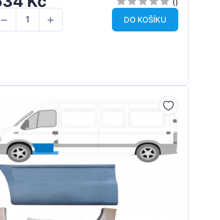
634 Kč
()
DO KOŠÍKU