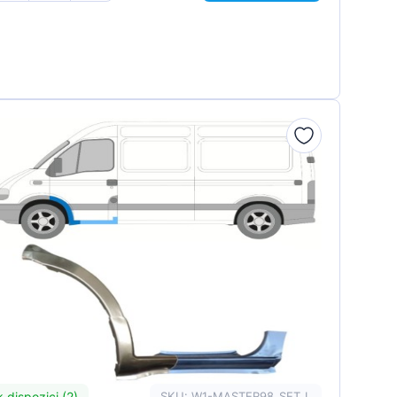
k dispozici (2)
SKU: W1-MASTER98_SET_L