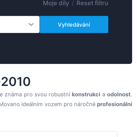
Moje díly
/
Reset filtru
Magyar
Lietuvių
Vyhledávání
Hrvatski
Português
Slovenian
Latvian
Slovenčina
-2010
je známa pro svou robustní
konstrukci
a
odolnost
.
 Movano ideálním vozem pro náročné
profesionální