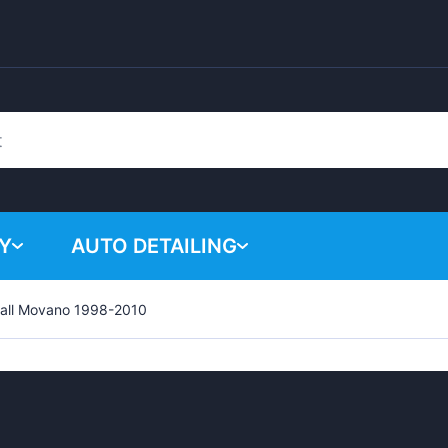
Y
AUTO DETAILING
all Movano 1998-2010
Žádné p
Chemické produkty
Lešticí systém
Příslušenství