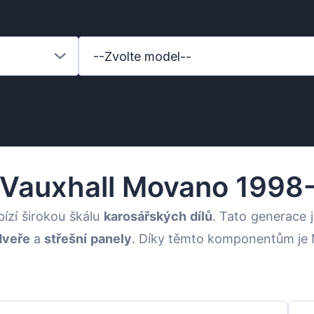
--Zvolte model--
 Vauxhall Movano 1998
ízí širokou škálu
karosářských dílů
. Tato generace 
dveře
a
střešní panely
. Díky těmto komponentům je