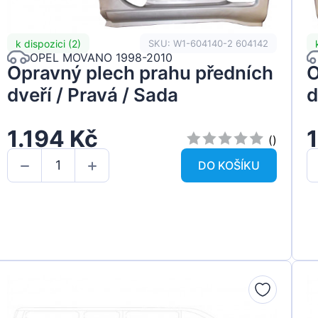
k dispozici (2)
SKU: W1-604140-2 604142
OPEL MOVANO 1998-2010
Opravný plech prahu předních
O
dveří / Pravá / Sada
d
1.194 Kč
()
DO KOŠÍKU