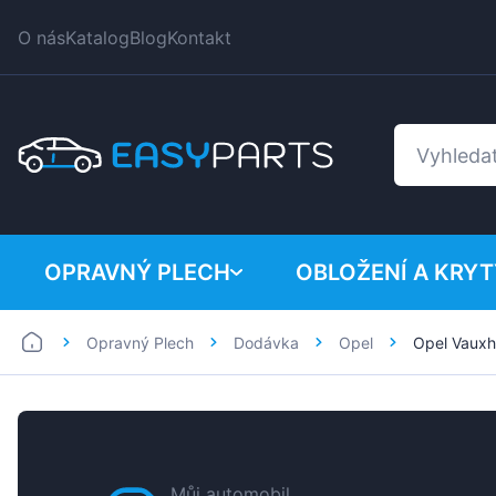
O nás
Katalog
Blog
Kontakt
OPRAVNÝ PLECH
OBLOŽENÍ A KRYT
Opravný Plech
Dodávka
Opel
Opel Vauxh
Auto
BMW
Dodávka
Citroen
Dacia
Fiat
Můj automobil