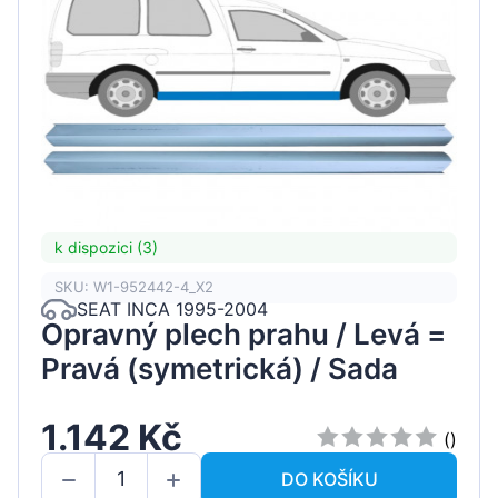
k dispozici (3)
SKU: W1-952442-4_X2
SEAT INCA 1995-2004
Opravný plech prahu / Levá =
Pravá (symetrická) / Sada
1.142 Kč
()
DO KOŠÍKU