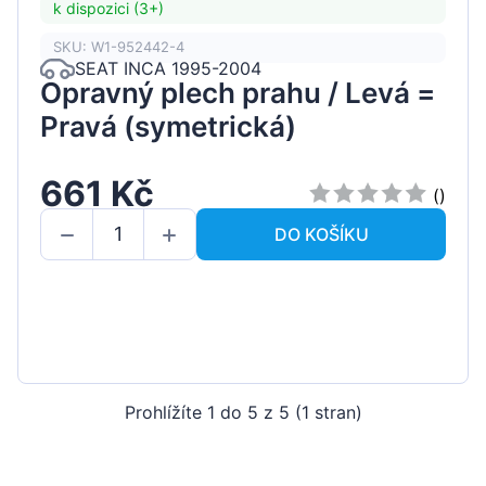
k dispozici (3+)
SKU: W1-952442-4
SEAT INCA 1995-2004
Opravný plech prahu / Levá =
Pravá (symetrická)
661 Kč
()
DO KOŠÍKU
Prohlížíte 1 do 5 z 5 (1 stran)