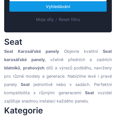
Magyar
Vyhledávání
Lietuvių
Hrvatski
Moje díly
/
Reset filtru
Português
Slovenian
Seat
Latvian
Seat
Karosářské panely
Objevte kvalitní
Seat
Slovenčina
karosářské panely
, včetně předních a zadních
blatníků
,
prahových
dílů a výrezů podběhu, navrženy
pro různé modely a generace. Nabízíme levé i pravé
panely
Seat
jednotlivě nebo v sadách. Perfektní
kompatibilita s různými generacemi
Seat
vozidel
zajišťuje snadnou instalaci každého panelu.
Kategorie