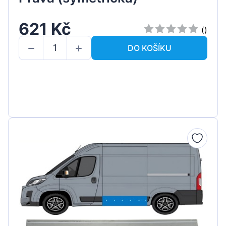
621 Kč
()
DO KOŠÍKU