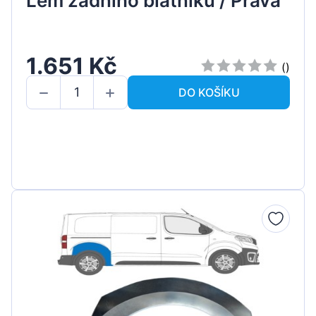
Lem zadního blatníku / Pravá
1.651 Kč
()
DO KOŠÍKU