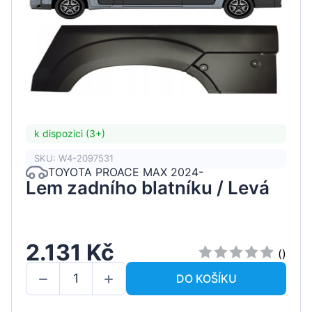
k dispozici (3+)
SKU: W4-2097531
TOYOTA PROACE MAX 2024-
Lem zadního blatníku / Levá
2.131 Kč
()
DO KOŠÍKU