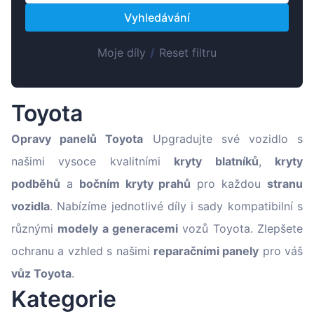
Magyar
Vyhledávání
Lietuvių
Hrvatski
Moje díly
/
Reset filtru
Português
Slovenian
Toyota
Latvian
Opravy panelů Toyota
Upgradujte své vozidlo s
Slovenčina
našimi vysoce kvalitními
kryty blatníků
,
kryty
podběhů
a
bočním kryty prahů
pro každou
stranu
vozidla
. Nabízíme jednotlivé díly i sady kompatibilní s
různými
modely a generacemi
vozů Toyota. Zlepšete
ochranu a vzhled s našimi
reparačními panely
pro váš
vůz Toyota
.
Kategorie