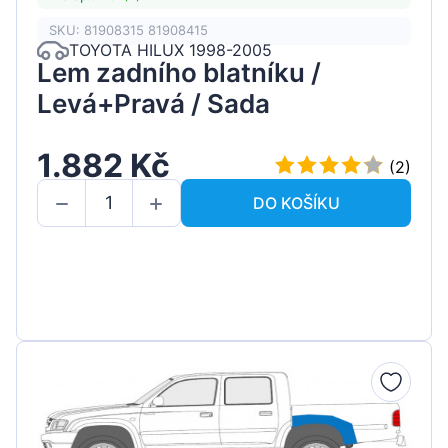
SKU: 81908315 81908415
TOYOTA HILUX 1998-2005
Lem zadního blatníku /
Levá+Pravá / Sada
1.882 Kč
(2)
DO KOŠÍKU