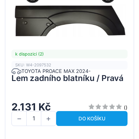
k dispozici (2)
SKU: W4-2097532
TOYOTA PROACE MAX 2024-
Lem zadního blatníku / Pravá
2.131 Kč
()
DO KOŠÍKU