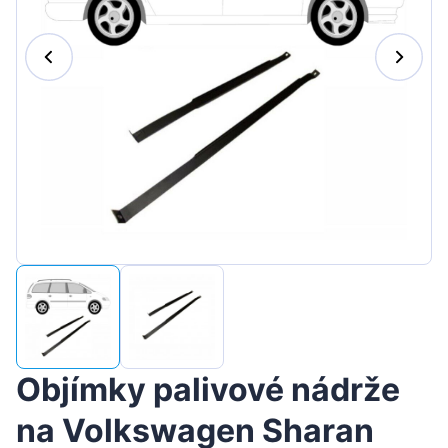
Magyar
Lietuvių
Hrvatski
Português
Slovenian
Latvian
Slovenčina
Objímky palivové nádrže
na Volkswagen Sharan