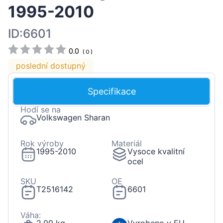
1995-2010
ID:6601
0.0
(
0
)
poslední dostupný
Specifikace
Hodí se na
Volkswagen Sharan
Rok výroby
Materiál
1995-2010
Vysoce kvalitní
ocel
SKU
OE
T2516142
6601
Váha: