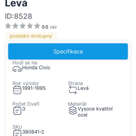
Levá
ID:8528
0.0
(
0
)
poslední dostupný
Specifikace
Hodí se na
Honda Civic
Rok výroby
Strana
1991-1995
Levá
Počet Dveří
Materiál
3
Vysoce kvalitní
ocel
SKU
380841-2