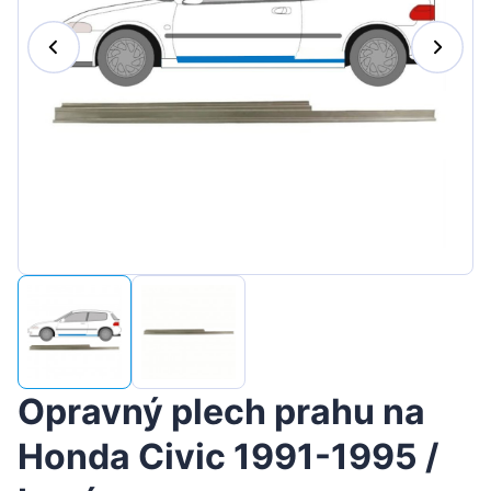
Magyar
Lietuvių
Hrvatski
Português
Slovenian
Latvian
Slovenčina
Opravný plech prahu na
Honda Civic 1991-1995 /