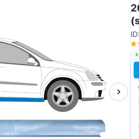
2
(
ID
k