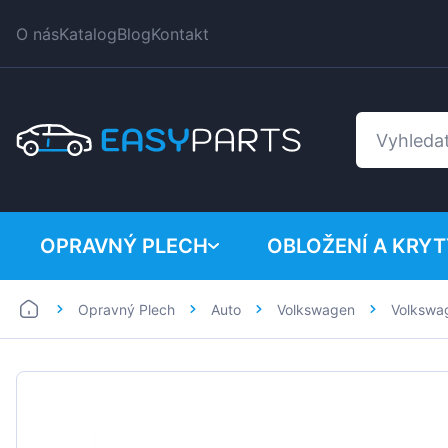
O nás
Katalog
Blog
Kontakt
OPRAVNÝ PLECH
OBLOŽENÍ A KRYT
Opravný Plech
Auto
Volkswagen
Volkswa
Auto
BMW
Dodávka
Citroen
Dacia
Fiat