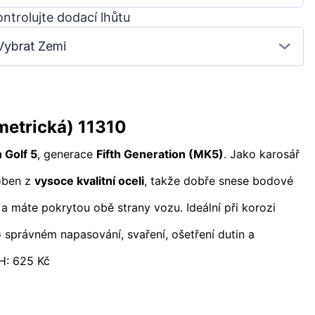
ntrolujte dodací lhůtu
Vybrat Zemi
metrická) 11310
 Golf 5
, generace
Fifth Generation (MK5)
. Jako karosář
roben z
vysoce kvalitní oceli
, takže dobře snese bodové
 a máte pokrytou obě strany vozu. Ideální při korozi
o správném napasování, svaření, ošetření dutin a
H: 625 Kč