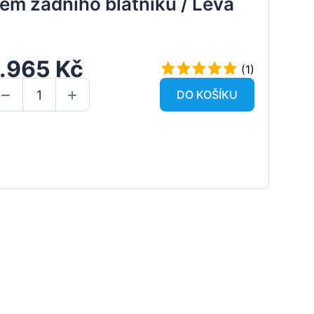
em zadního blatníku / Levá
1.965 Kč
(1)
DO KOŠÍKU