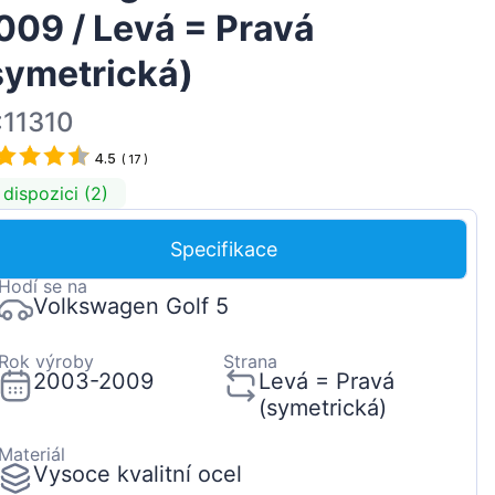
009 / Levá = Pravá
Magyar
Lietuvių
symetrická)
Hrvatski
:11310
Português
4.5
(
17
)
Slovenian
 dispozici (2)
Latvian
Slovenčina
Specifikace
Hodí se na
Volkswagen Golf 5
Rok výroby
Strana
2003-2009
Levá = Pravá
(symetrická)
Materiál
Vysoce kvalitní ocel