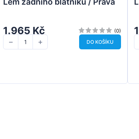
Lem zadního blatníku / Pravá
L
1.965 Kč
(0)
DO KOŠÍKU