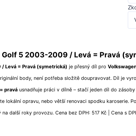
Zko
Golf 5 2003-2009 / Levá = Pravá (sy
/ Levá = Pravá (symetrická)
je přesný díl pro
Volkswagen
riginální body, není potřeba složitě doupravovat. Díl je vy
 = pravá
usnadňuje práci v dílně – stačí jeden díl do zásoby
áte lokální opravu, nebo větší renovaci spodku karoserie. P
 na další roky provozu. Cena bez DPH: 517 Kč | Cena s DP