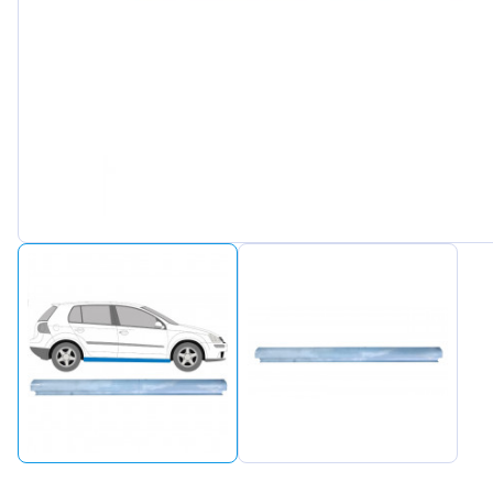
Peugeot
Renault
Seat
Skoda
Suzuki
Tesla
Toyota
Volkswagen