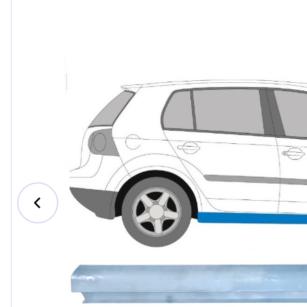
Ford
Honda
Hyundai
Iveco
Jeep
Kia
MAN
Mazda
Mercedes-Benz
Nissan
Opel Vauxhall