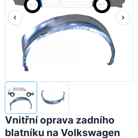
Magyar
Lietuvių
Hrvatski
Português
Slovenian
Latvian
Slovenčina
Vnitřní oprava zadního
blatníku na Volkswagen