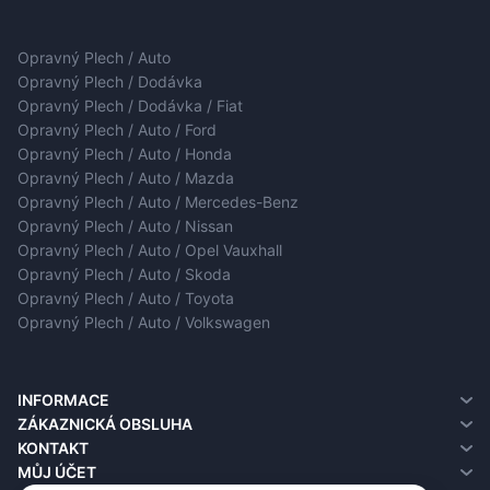
Opravný Plech / Auto
Opravný Plech / Dodávka
Opravný Plech / Dodávka / Fiat
Opravný Plech / Auto / Ford
Opravný Plech / Auto / Honda
Opravný Plech / Auto / Mazda
Opravný Plech / Auto / Mercedes-Benz
Opravný Plech / Auto / Nissan
Opravný Plech / Auto / Opel Vauxhall
Opravný Plech / Auto / Skoda
Opravný Plech / Auto / Toyota
Opravný Plech / Auto / Volkswagen
INFORMACE
O nás
ZÁKAZNICKÁ OBSLUHA
Informace o doručení
Kontakt
KONTAKT
Zásady ochrany osobních údajů
Vrácení
MŮJ ÚČET