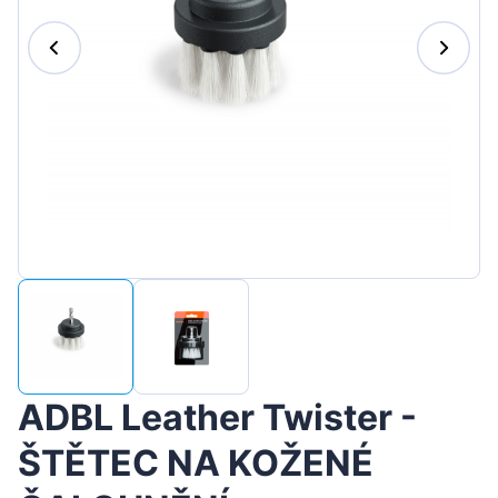
Magyar
Lietuvių
Hrvatski
Português
Slovenian
Latvian
Slovenčina
ADBL Leather Twister -
ŠTĚTEC NA KOŽENÉ