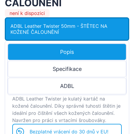
ČALOUNĚNÍ
není k dispozici
ADBL Leather Twister 50mm - ŠTĚTEC NA
KOŽENÉ ČALOUNĚNÍ
Popis
Specifikace
ADBL
ADBL Leather Twister je kulatý kartáč na
kožené čalounění. Díky správné tuhosti štětin je
ideální pro čištění všech kožených čalounění.
Navržen pro práci s vrtacími šroubováky.
Bezplatné vrácení do 30 dnů v EU!