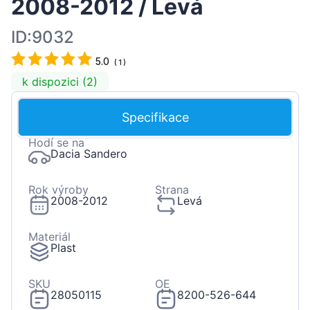
2008-2012 / Levá
ID:9032
5.0
(
1
)
k dispozici (2)
Specifikace
Hodí se na
Dacia Sandero
Rok výroby
Strana
2008-2012
Levá
Materiál
Plast
SKU
OE
28050115
8200-526-644