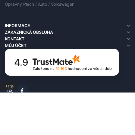
Opravný Plech / Auto / Volkswagen
INFORMACE
O nás
ZÁKAZNICKÁ OBSLUHA
Informace o doručení
Kontakt
KONTAKT
Zásady ochrany osobních údajů
Vrácení
MŮJ ÚČET
Podmínky používání
Mapa obchodu
Můj účet
FAQ
Historie objednávek
4.9
Seznam přání
Založeno na
19 163
hodnocení
ze všech dob
Newsletter
Tags:
© Copyright 2026,
All Rights Reserved by
opravne-plechy.cz