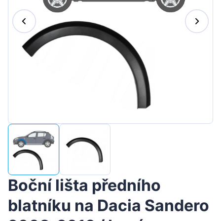
Magyar
Lietuvių
Hrvatski
Português
Slovenian
Latvian
Slovenčina
Boční lišta předního
blatníku na Dacia Sandero