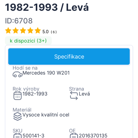
1982-1993 / Levá
ID:6708
5.0
(
6
)
k dispozici (3+)
Specifikace
Hodí se na
Mercedes 190 W201
Rok výroby
Strana
1982-1993
Levá
Materiál
Vysoce kvalitní ocel
SKU
OE
500141-3
2016370135