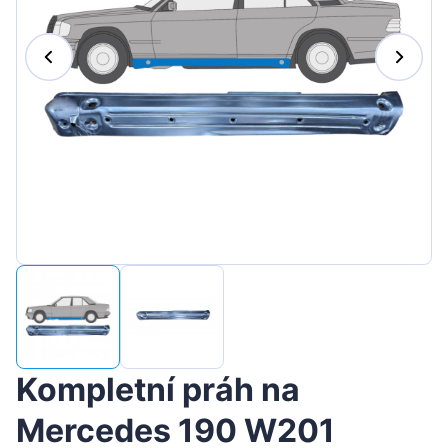
Magyar
Lietuvių
Hrvatski
Português
Slovenian
Latvian
Slovenčina
Kompletní práh na
Mercedes 190 W201