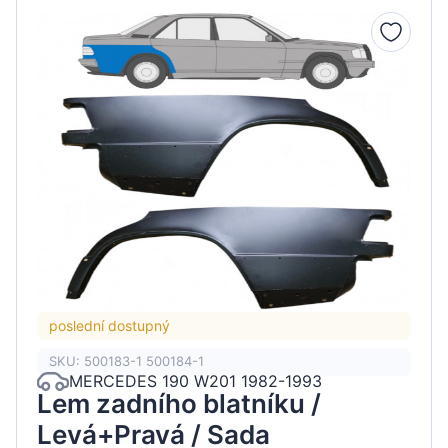
poslední dostupný
SKU: 500183-1 500184-1
MERCEDES 190 W201 1982-1993
Lem zadního blatníku /
Levá+Pravá / Sada