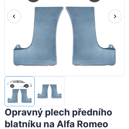
Magyar
Lietuvių
Hrvatski
Português
Slovenian
Latvian
Slovenčina
Opravný plech předního
blatníku na Alfa Romeo