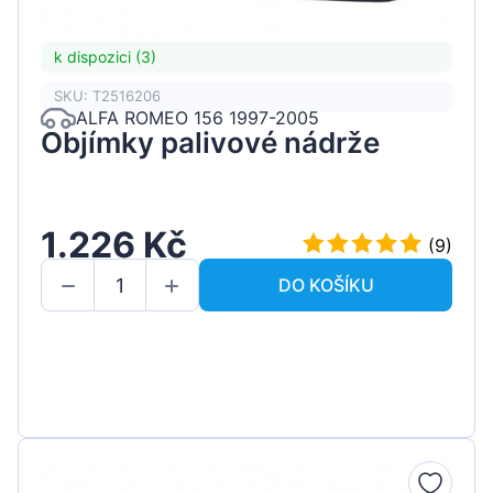
k dispozici (3)
SKU: T2516206
ALFA ROMEO 156 1997-2005
Objímky palivové nádrže
1.226 Kč
(9)
DO KOŠÍKU