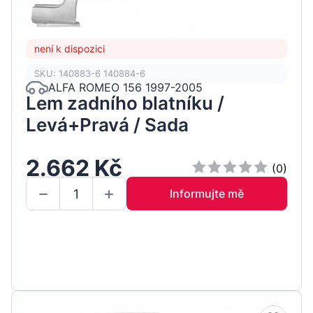
není k dispozici
SKU: 140883-6 140884-6
ALFA ROMEO 156 1997-2005
Lem zadního blatníku /
Levá+Pravá / Sada
2.662 Kč
(0)
Informujte mě