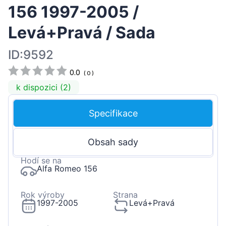
156 1997-2005 /
Levá+Pravá / Sada
ID:9592
0.0
(
0
)
k dispozici (2)
Specifikace
Obsah sady
Hodí se na
Alfa Romeo 156
Rok výroby
Strana
1997-2005
Levá+Pravá